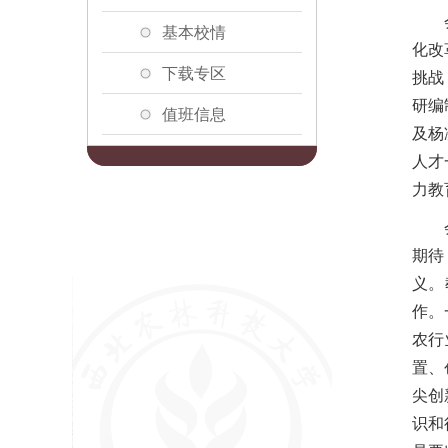
基本校情
化改
下载专区
挑战
研编
值班信息
及杨
人才
力教
期待
义。
作。
农行
置、
尖创
识和