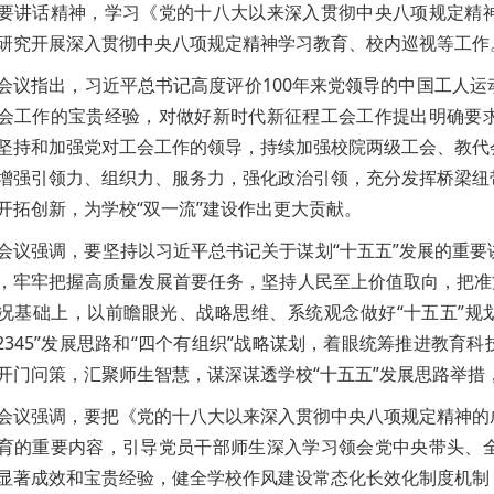
要讲话精神，学习《党的十八大以来深入贯彻中央八项规定精
研究开展深入贯彻中央八项规定精神学习教育、校内巡视等工作
会议指出，习近平总书记高度评价100年来党领导的中国工人
会工作的宝贵经验，对做好新时代新征程工会工作提出明确要
坚持和加强党对工会工作的领导，持续加强校院两级工会、教代
增强引领力、组织力、服务力，强化政治引领，充分发挥桥梁纽
开拓创新，为学校“双一流”建设作出更大贡献。
会议强调，要坚持以习近平总书记关于谋划“十五五”发展的重
，牢牢把握高质量发展首要任务，坚持人民至上价值取向，把准
况基础上，以前瞻眼光、战略思维、系统观念做好“十五五”规
12345”发展思路和“四个有组织”战略谋划，着眼统筹推进教
开门问策，汇聚师生智慧，谋深谋透学校“十五五”发展思路举措
会议强调，要把《党的十八大以来深入贯彻中央八项规定精神的
育的重要内容，引导党员干部师生深入学习领会党中央带头、
显著成效和宝贵经验，健全学校作风建设常态化长效化制度机制