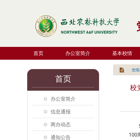
首页
办公室简介
基本校情
您现
首页
校
办公室简介
信息通报
两办动态
10
通知公告