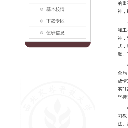
的重
基本校情
神，
下载专区
和工
值班信息
神，
式，
取、
全局
成情
实“
坚持
习教
法、