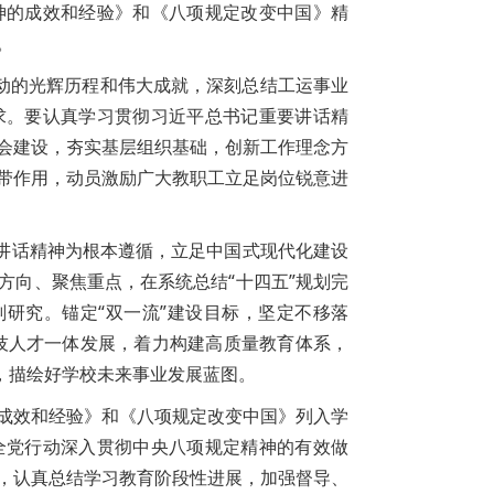
神的成效和经验》和《八项规定改变中国》精
。
运动的光辉历程和伟大成就，深刻总结工运事业
求。要认真学习贯彻习近平总书记重要讲话精
会建设，夯实基层组织基础，创新工作理念方
带作用，动员激励广大教职工立足岗位锐意进
要讲话精神为根本遵循，立足中国式现代化建设
方向、聚焦重点，在系统总结“十四五”规划完
划研究。锚定“双一流”建设目标，坚定不移落
育科技人才一体发展，着力构建高质量教育体系，
，描绘好学校未来事业发展蓝图。
成效和经验》和《八项规定改变中国》列入学
全党行动深入贯彻中央八项规定精神的有效做
，认真总结学习教育阶段性进展，加强督导、